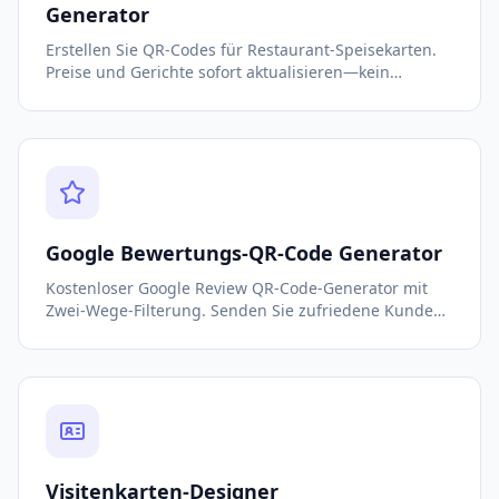
Generator
Erstellen Sie QR-Codes für Restaurant-Speisekarten.
Preise und Gerichte sofort aktualisieren—kein
Neudruck nötig. Statische Codes für immer kostenlos.
Jetzt testen.
Google Bewertungs-QR-Code Generator
Kostenloser Google Review QR-Code-Generator mit
Zwei-Wege-Filterung. Senden Sie zufriedene Kunden
zu Google, sammeln Sie negatives Feedback privat.
Schützen Sie Ihre Bewertung und steigern Sie 5-
Sterne-Bewertungen.
Visitenkarten-Designer