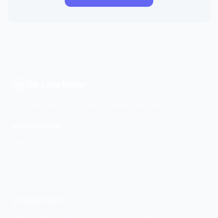
QR Code Maker
QR
Der transparente QR-Code-Generator für Profis.
UNTERNEHMEN
Über uns
Kontakt
Blog
QR-CODE-TOOLS